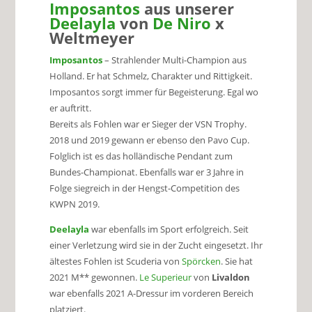
Imposantos
aus unserer
Deelayla
von
De Niro
x
Weltmeyer
Imposantos
– Strahlender Multi-Champion aus
Holland. Er hat Schmelz, Charakter und Rittigkeit.
Imposantos sorgt immer für Begeisterung. Egal wo
er auftritt.
Bereits als Fohlen war er Sieger der VSN Trophy.
2018 und 2019 gewann er ebenso den Pavo Cup.
Folglich ist es das holländische Pendant zum
Bundes-Championat. Ebenfalls war er 3 Jahre in
Folge siegreich in der Hengst-Competition des
KWPN 2019.
Deelayla
war ebenfalls im Sport erfolgreich. Seit
einer Verletzung wird sie in der Zucht eingesetzt. Ihr
ältestes Fohlen ist Scuderia von
Spörcken
. Sie hat
2021 M** gewonnen.
Le Superieur
von
Livaldon
war ebenfalls 2021 A-Dressur im vorderen Bereich
platziert.