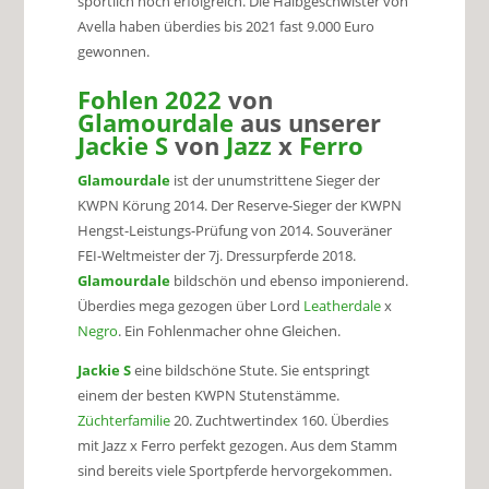
sportlich hoch erfolgreich. Die Halbgeschwister von
Avella haben überdies bis 2021 fast 9.000 Euro
gewonnen.
Fohlen
2022
von
Glamourdale
aus unserer
Jackie S
von
Jazz
x
Ferro
Glamourdale
ist der unumstrittene Sieger der
KWPN Körung 2014. Der Reserve-Sieger der KWPN
Hengst-Leistungs-Prüfung von 2014. Souveräner
FEI-Weltmeister der 7j. Dressurpferde 2018.
Glamourdale
bildschön und ebenso imponierend.
Überdies mega gezogen über Lord
Leatherdale
x
Negro
. Ein Fohlenmacher ohne Gleichen.
Jackie S
eine bildschöne Stute. Sie entspringt
einem der besten KWPN Stutenstämme.
Züchterfamilie
20. Zuchtwertindex 160. Überdies
mit Jazz x Ferro perfekt gezogen. Aus dem Stamm
sind bereits viele Sportpferde hervorgekommen.