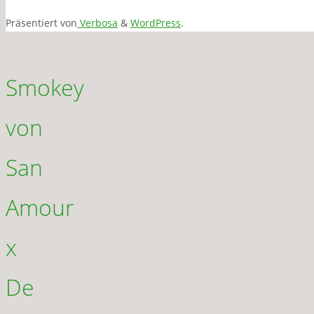
Präsentiert von
Verbosa
&
WordPress
.
Smokey
von
San
Amour
x
De