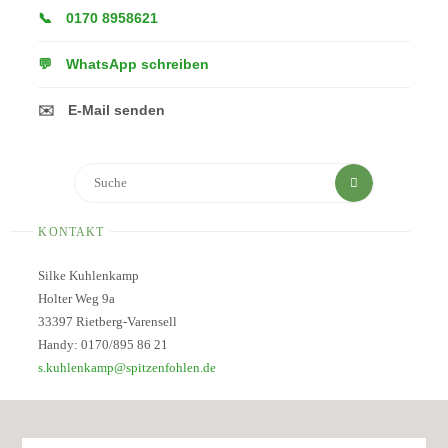
📞
0170 8958621
💬
WhatsApp schreiben
✉️
E-Mail senden
Suchen
Suche
nach:
KONTAKT
Silke Kuhlenkamp
Holter Weg 9a
33397 Rietberg-Varensell
Handy: 0170/895 86 21
s.kuhlenkamp@spitzenfohlen.de