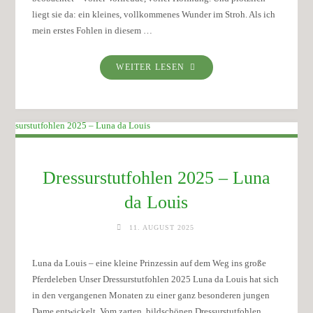
liegt sie da: ein kleines, vollkommenes Wunder im Stroh. Als ich
mein erstes Fohlen in diesem …
"EIN
WEITER LESEN
BESONDERES
DRESSURFOHLEN
2026:
ST.
SOULINA
NOIR
Dressurstutfohlen 2025 – Luna
(ST.
SCHUFRO
da Louis
X
JAZZ)
11. AUGUST 2025
–
RAPPSTUTE
Luna da Louis – eine kleine Prinzessin auf dem Weg ins große
MIT
Pferdeleben Unser Dressurstutfohlen 2025 Luna da Louis hat sich
ZUKUNFT"
in den vergangenen Monaten zu einer ganz besonderen jungen
Dame entwickelt. Vom zarten, bildschönen Dressurstutfohlen