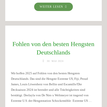
"STUTFOHLEN
WEITER LESEN
VON
LOUIS
LÖWENHERZ
VON
BELLIN"
Fohlen von den besten Hengsten
Deutschlands
30. MAI 2024
Wir hoffen 2025 auf Fohlen von den besten Hengsten
Deutschlands. Das sind die Hengste Extreme US, Fiji, Proud
James, Louis Löwenherz von Bellin und Escamillo!Die
Decksaison 2024 ist beendet und alle Trächtigkeiten sind
bestätigt. Deelayla von De Niro x Weltmeyer ist tragend von
Extreme U.S. der Hengststation Schockemöhle: Extreme US …