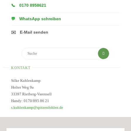
📞
0170 8958621
💬
WhatsApp schreiben
✉️
E-Mail senden
Suchen
Suche
nach:
KONTAKT
Silke Kuhlenkamp
Holter Weg 9a
33397 Rietberg-Varensell
Handy: 0170/895 86 21
s.kuhlenkamp@spitzenfohlen.de