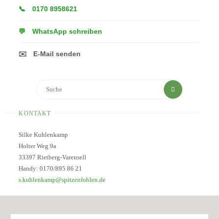
📞
0170 8958621
💬
WhatsApp schreiben
✉️
E-Mail senden
Suchen
Suche
nach:
KONTAKT
Silke Kuhlenkamp
Holter Weg 9a
33397 Rietberg-Varensell
Handy: 0170/895 86 21
s.kuhlenkamp@spitzenfohlen.de