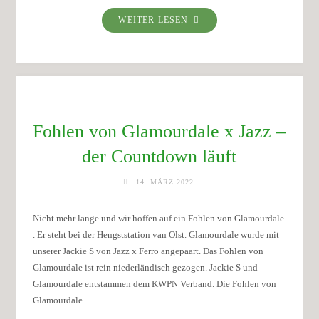
"FOHLEN
WEITER LESEN
VON
GLAMOURDALE
X
JAZZ
–
2022"
Fohlen von Glamourdale x Jazz –
der Countdown läuft
14. MÄRZ 2022
Nicht mehr lange und wir hoffen auf ein Fohlen von Glamourdale
. Er steht bei der Hengststation van Olst. Glamourdale wurde mit
unserer Jackie S von Jazz x Ferro angepaart. Das Fohlen von
Glamourdale ist rein niederländisch gezogen. Jackie S und
Glamourdale entstammen dem KWPN Verband. Die Fohlen von
Glamourdale …