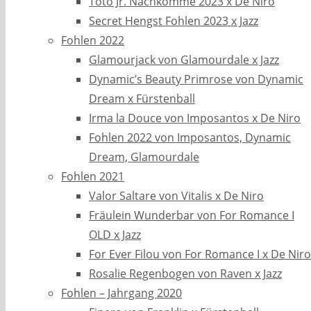
Toto Jr. Nachkomme 2023 x De Niro
Secret Hengst Fohlen 2023 x Jazz
Fohlen 2022
Glamourjack von Glamourdale x Jazz
Dynamic’s Beauty Primrose von Dynamic
Dream x Fürstenball
Irma la Douce von Imposantos x De Niro
Fohlen 2022 von Imposantos, Dynamic
Dream, Glamourdale
Fohlen 2021
Valor Saltare von Vitalis x De Niro
Fräulein Wunderbar von For Romance I
OLD x Jazz
For Ever Filou von For Romance I x De Niro
Rosalie Regenbogen von Raven x Jazz
Fohlen – Jahrgang 2020