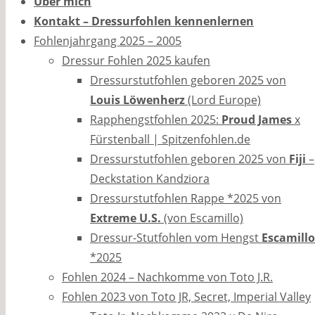
Über mich
Kontakt – Dressurfohlen kennenlernen
Fohlenjahrgang 2025 – 2005
Dressur Fohlen 2025 kaufen
Dressurstutfohlen geboren 2025 von
Louis Löwenherz
(Lord Europe)
Rapphengstfohlen 2025:
Proud James
x
Fürstenball | Spitzenfohlen.de
Dressurstutfohlen geboren 2025 von
Fiji
–
Deckstation Kandziora
Dressurstutfohlen Rappe *2025 von
Extreme U.S.
(von Escamillo)
Dressur-Stutfohlen vom Hengst
Escamillo
*2025
Fohlen 2024 – Nachkomme von Toto J.R.
Fohlen 2023 von Toto JR, Secret, Imperial Valley