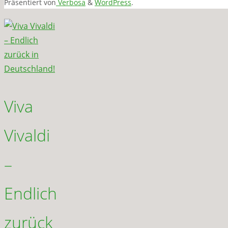
Präsentiert von
Verbosa
&
WordPress
.
Viva
Vivaldi
–
Endlich
zurück