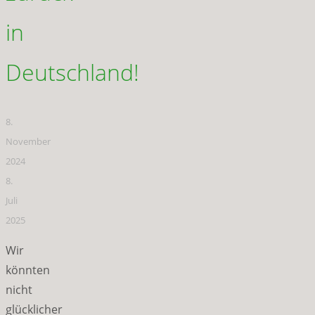
in
Deutschland!
8.
November
2024
8.
Juli
2025
Wir
könnten
nicht
glücklicher